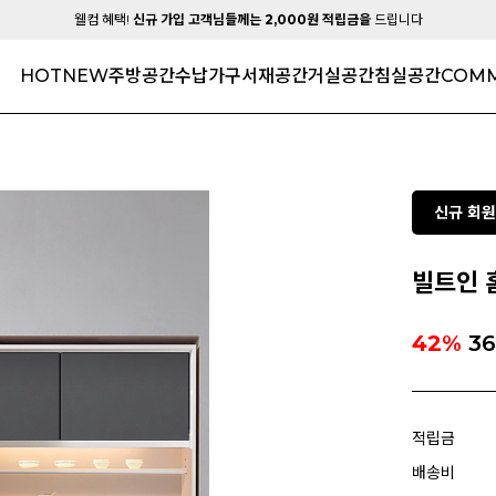
웰컴 혜택!
신규 가입 고객님들께는 2,000원 적립금을
드립니다
HOT
NEW
주방공간
수납가구
서재공간
거실공간
침실공간
COMM
신규 회원
빌트인 
42%
36
적립금
배송비