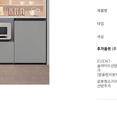
제품명
타입
색상
추가옵션
(추
EVENT-
슬라이드선
가
(밥솥렌지장
로봇청소기
선반추가