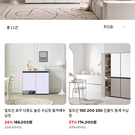
총
11
건
빌트인 로우 다용도 높은 수납장 홈카페수
빌트인 150 200 250 인출식 틈새 수납
납장
장
26%
166,000원
37%
174,000원
226,000원
279,000원