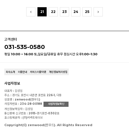
21
22
23
24
25
고객센터
031-535-0580
평일 10:00 ~ 16:00 토,일요일/공휴일 휴무 점심시간 오후1:00~1:30
회사소개
이용안내
서비스이용약관
개인정보처리방침
사업자정보
대표자 : 김성임
주소 : 경기도 포천시 내촌면 포천로 226-1, 다동
상호명 : zenwood(젠우드)
사업자번호 : 234-28-00188
사업자정보확인
개인정보책임자 : 김성임
통신판매 신고번호 : 2015-경기포천-0302호
호스팅제공자 : (주)커넥트웨이브
Copyright(C) zenwood(젠우드). All Rights Reserved