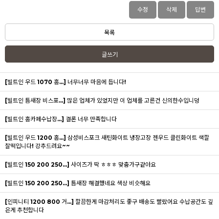
수정
삭제
답변
목록
글쓰기
[빌트인 우드 1070 홈...]
너무너무 마음에 듭니다!
[빌트인 틈새장 비스포...]
많은 업체가 있었지만 이 업체를 고른건 신의한수입니덩
[빌트인 홈카페수납장...]
결론 너무 만족합니다
[빌트인 우드 1200 홈...]
삼성비스포크 새틴화이트 냉장고장 젠우드 클린화이트 색깔
찰떡입니다! 강추드려요~~
[빌트인 150 200 250...]
사이즈가 딱 ㅎㅎㅎ 맞춤가구같아요
[빌트인 150 200 250...]
틈새장 해결했네요 색상 비슷해요
[인피니티 1200 800 거...]
깔끔한게 마감처리도 좋구 배송도 빨랐어요 수납공간도 깊
은게 추천합니다