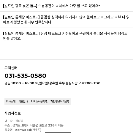
[빌트인 광폭 낮은 틈...]
수납공간이 넉넉해서 아주 잘 쓰고 있어요~
[빌트인 틈새장 비스포...]
꼼꼼한 성격이라 여기저기 많이 알아보고 비교하고 리뷰 다 읽
어보며 정했는데 너무 만족합니다
[빌트인 틈새장 비스포...]
삼성 비스포크 키친핏하고 똑같아서 놀러온 사람들이 냉장고
인줄 알아요.
고객센터
031-535-0580
평일 10:00 ~ 16:00 토,일요일/공휴일 휴무 점심시간 오후1:00~1:30
회사소개
이용안내
서비스이용약관
개인정보처리방침
사업자정보
대표자 : 김성임
주소 : 경기도 포천시 내촌면 포천로 226-1, 다동
상호명 : zenwood(젠우드)